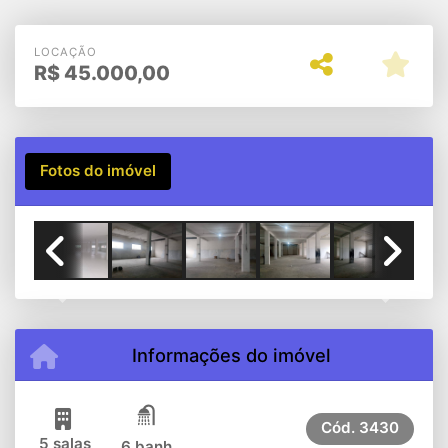
LOCAÇÃO
R$
45.000,00
Fotos do imóvel
Previous
Next
Informações do imóvel
Cód.
3430
5 salas
6 banh.