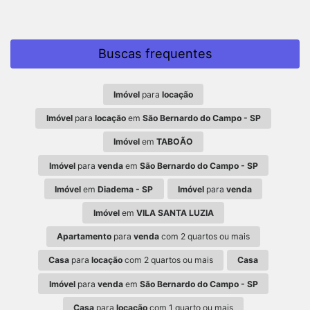
Buscas frequentes
Imóvel
para
locação
Imóvel
para
locação
em
São Bernardo do Campo - SP
Imóvel
em
TABOÃO
Imóvel
para
venda
em
São Bernardo do Campo - SP
Imóvel
em
Diadema - SP
Imóvel
para
venda
Imóvel
em
VILA SANTA LUZIA
Apartamento
para
venda
com 2 quartos ou mais
Casa
para
locação
com 2 quartos ou mais
Casa
Imóvel
para
venda
em
São Bernardo do Campo - SP
Casa
para
locação
com 1 quarto ou mais