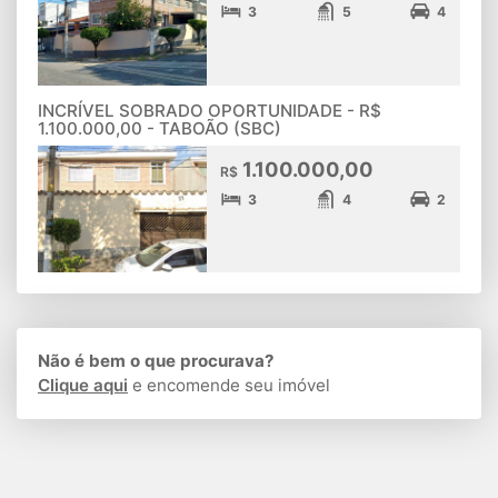
3
5
4
INCRÍVEL SOBRADO OPORTUNIDADE - R$
1.100.000,00 - TABOÃO (SBC)
1.100.000,00
R$
3
4
2
Não é bem o que procurava?
Clique aqui
e encomende seu imóvel