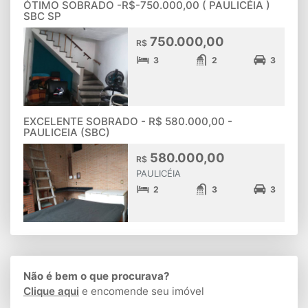
ÓTIMO SOBRADO -R$-750.000,00 ( PAULICÉIA )
SBC SP
750.000,00
R$
3
2
3
EXCELENTE SOBRADO - R$ 580.000,00 -
PAULICEIA (SBC)
580.000,00
R$
PAULICÉIA
2
3
3
Não é bem o que procurava?
Clique aqui
e encomende seu imóvel