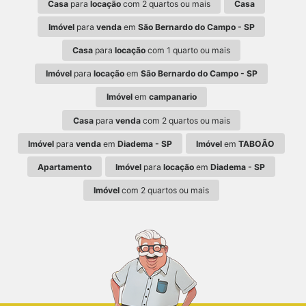
Casa
para
locação
com 2 quartos ou mais
Casa
Imóvel
para
venda
em
São Bernardo do Campo - SP
Casa
para
locação
com 1 quarto ou mais
Imóvel
para
locação
em
São Bernardo do Campo - SP
Imóvel
em
campanario
Casa
para
venda
com 2 quartos ou mais
Imóvel
para
venda
em
Diadema - SP
Imóvel
em
TABOÃO
Apartamento
Imóvel
para
locação
em
Diadema - SP
Imóvel
com 2 quartos ou mais