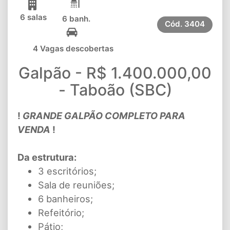
6 salas
6 banh.
Cód.
3404
4 Vagas descobertas
Galpão - R$ 1.400.000,00
- Taboão (SBC)
!
GRANDE GALPÃO COMPLETO PARA
VENDA
!
Da estrutura:
3 escritórios;
Sala de reuniões;
6 banheiros;
Refeitório;
Pátio;