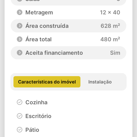
Metragem
12 x 40
Área construída
628 m²
Área total
480 m²
Aceita financiamento
Sim
Características do imóvel
Instalação
Cozinha
Escritório
Pátio