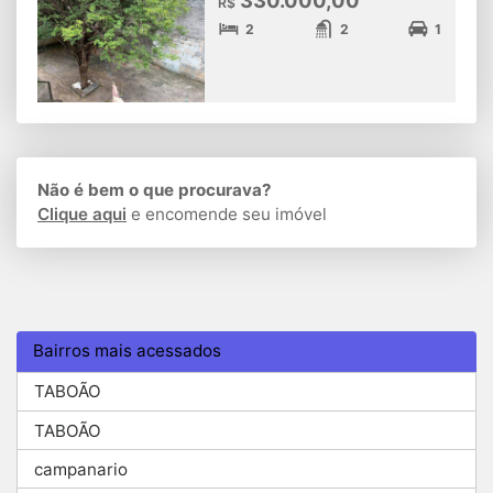
R$
2
2
1
Não é bem o que procurava?
Clique aqui
e encomende seu imóvel
Bairros mais acessados
TABOÃO
TABOÃO
campanario