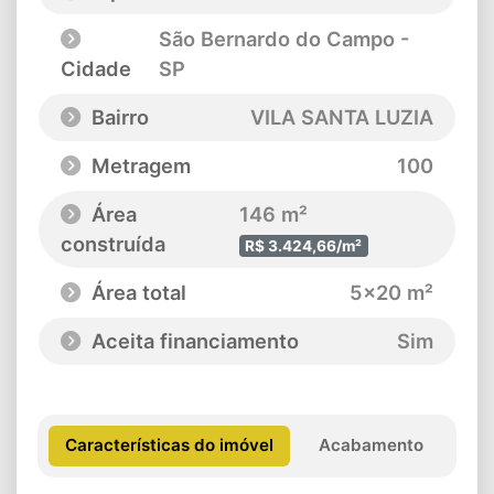
São Bernardo do Campo -
Cidade
SP
Bairro
VILA SANTA LUZIA
Metragem
100
Área
146 m²
construída
R$ 3.424,66/m²
Área total
5x20 m²
Aceita financiamento
Sim
Características do imóvel
Acabamento