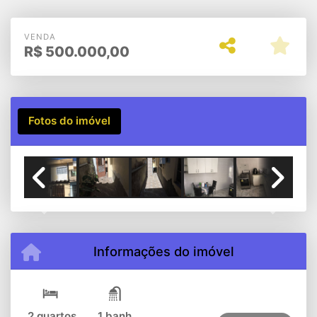
VENDA
R$
500.000,00
Fotos do imóvel
Previous
Next
Informações do imóvel
2 quartos
1 banh.