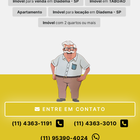
Imóvel
para
venda
em
Diadema - SP
Imóvel
em
TABOÃO
Apartamento
Imóvel
para
locação
em
Diadema - SP
Imóvel
com 2 quartos ou mais
ENTRE EM CONTATO
(11) 4363-1191
(11) 4363-3010
(11) 95390-4024