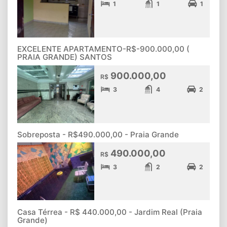
1
1
1
EXCELENTE APARTAMENTO-R$-900.000,00 (
PRAIA GRANDE) SANTOS
900.000,00
R$
3
4
2
Sobreposta - R$490.000,00 - Praia Grande
490.000,00
R$
3
2
2
Casa Térrea - R$ 440.000,00 - Jardim Real (Praia
Grande)