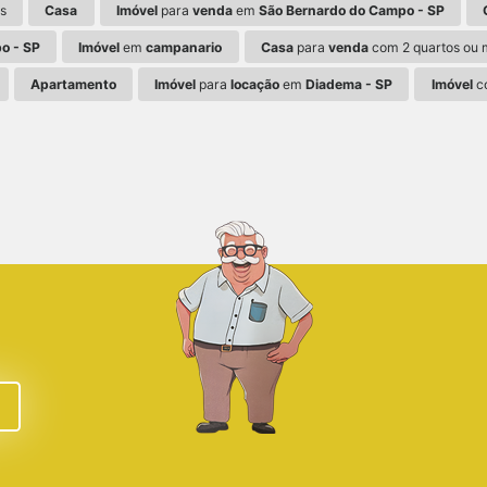
s
Casa
Imóvel
para
venda
em
São Bernardo do Campo - SP
o - SP
Imóvel
em
campanario
Casa
para
venda
com 2 quartos ou 
Apartamento
Imóvel
para
locação
em
Diadema - SP
Imóvel
co