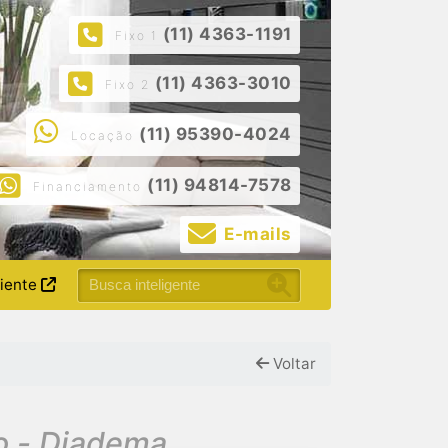
(11) 4363-1191
Fixo 1
(11) 4363-3010
Fixo 2
(11) 95390-4024
Locação
(11) 94814-7578
Financiamento
E-mails
liente
Voltar
o - Diadema