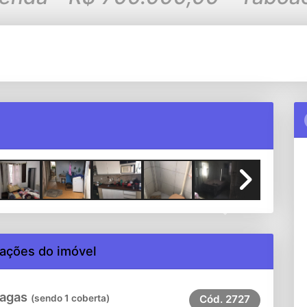
Next
ações do imóvel
vagas
(sendo 1 coberta)
Cód.
2727