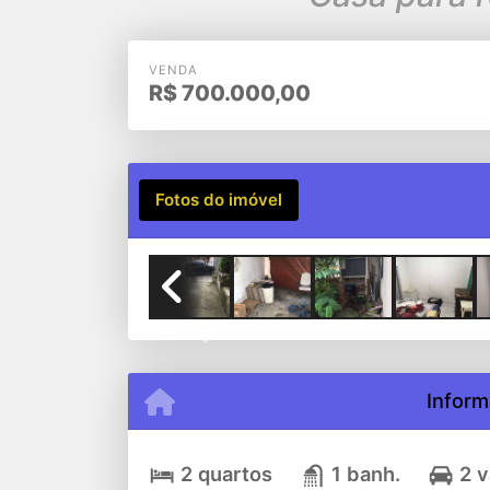
VENDA
R$
700.000,00
Fotos do imóvel
Previous
Inform
2 quartos
1 banh.
2 