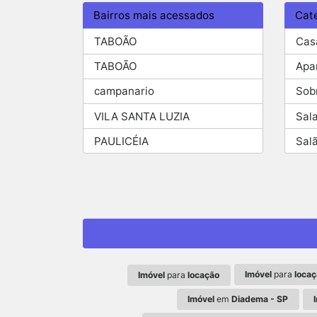
Bairros mais acessados
Cat
TABOÃO
Cas
TABOÃO
Apa
campanario
Sob
VILA SANTA LUZIA
Sal
PAULICÉIA
Sal
Imóvel
para
locaç
Imóvel
para
locação
Imóvel
em
Diadema - SP