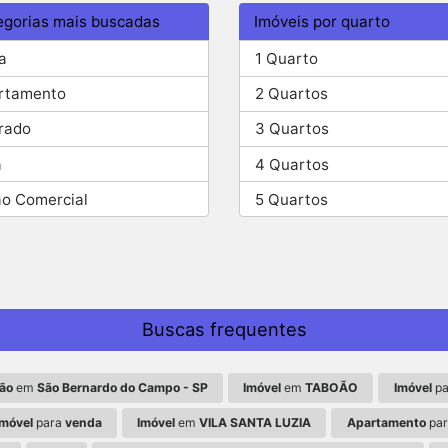
egorias mais buscadas
Imóveis por quarto
a
1 Quarto
rtamento
2 Quartos
rado
3 Quartos
a
4 Quartos
ão Comercial
5 Quartos
Buscas frequentes
ão
em
São Bernardo do Campo - SP
Imóvel
em
TABOÃO
Imóvel
pa
Imóvel
para
venda
Imóvel
em
VILA SANTA LUZIA
Apartamento
pa