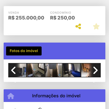
Luzia - São Bernardo do
Campo
VENDA
CONDOMÍNIO
R$
255.000,00
R$
250,00
Fotos do imóvel
Previous
Next
Informações do imóvel