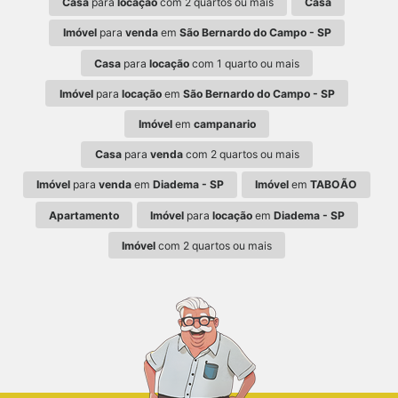
Casa
para
locação
com 2 quartos ou mais
Casa
Imóvel
para
venda
em
São Bernardo do Campo - SP
Casa
para
locação
com 1 quarto ou mais
Imóvel
para
locação
em
São Bernardo do Campo - SP
Imóvel
em
campanario
Casa
para
venda
com 2 quartos ou mais
Imóvel
para
venda
em
Diadema - SP
Imóvel
em
TABOÃO
Apartamento
Imóvel
para
locação
em
Diadema - SP
Imóvel
com 2 quartos ou mais