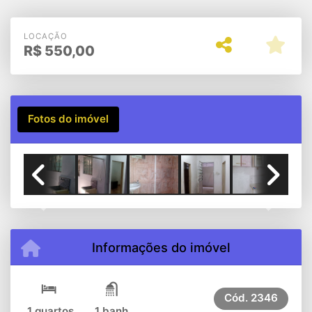
Diadema
LOCAÇÃO
R$
550,00
Fotos do imóvel
Previous
Next
Informações do imóvel
Cód.
2346
1 quartos
1 banh.